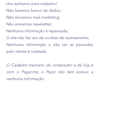
Uso exclusivo para cadastro!
Não fazemos banco de dados;
Não enviamos mail marketing;
Não enviamos newsletter;
Nenhuma informação é repassada;
O site não faz uso de cookies de rastreamento;
Nenhuma informação a não ser as passadas
pelo cliente é coletada.
O Cadastro bancário do comprador e da loja é
com o Pagar.me, o Peçaí não tem acesso a
nenhuma informação.
Se você tiver quaisquer dúvidas sobre esta
Política de Privacidade, ou queira corrigir ou
deletar qualquer informação que tenhamos
recebido sobre você, fique à vontade para
contatar-nos pelo e-mail
(
atendimento@pecaibrasil.com
). e seu cadastro
será deletado da nosso sistema.