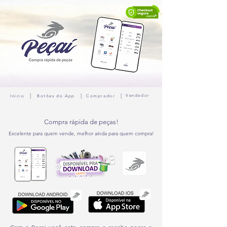
|
|
|
Vendedor
Inicio
Botões do App
Comprador
Compra rápida de peças!
Excelente para quem vende, melhor ainda para quem compra!